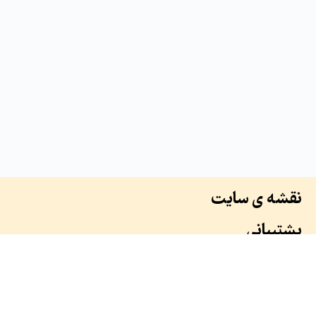
نقشه ی سایت
پشتیبانی
درباره ما
سوابق ما
همکاران ما
طرح ها