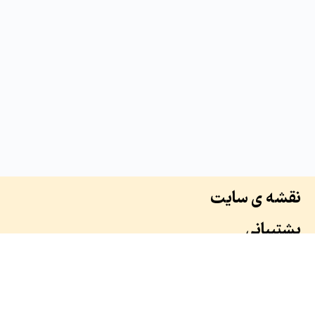
نقشه ی سایت
پشتیبانی
درباره ما
سوابق ما
همکاران ما
طرح ها