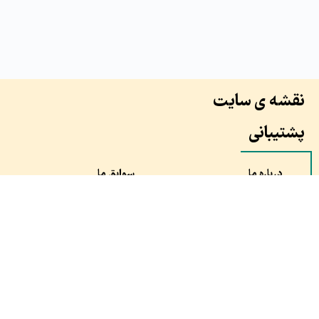
نقشه ی سایت
پشتیبانی
درباره ما
سوابق ما
همکاران ما
طرح ها
نظرات مشتری ها
سفارش
مقالات
شماره خود را وارد کنید , با شما تماس میگیریم.