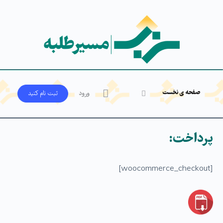
صفحه ی نخست
ورود
ثبت‌ نام کنید
پرداخت:
[woocommerce_checkout]