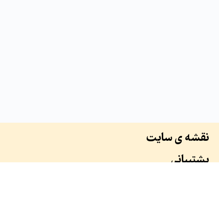
نقشه ی سایت
پشتیبانی
درباره ما
سوابق ما
همکاران ما
طرح ها