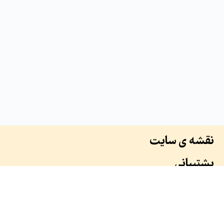
نقشه ی سایت
پشتیبانی
درباره ما
سوابق ما
همکاران ما
طرح ها