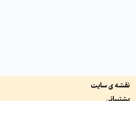
نقشه ی سایت
پشتیبانی
درباره ما
سوابق ما
همکاران ما
طرح ها