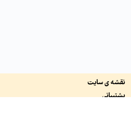
نقشه ی سایت
پشتیبانی
درباره ما
سوابق ما
همکاران ما
طرح ها