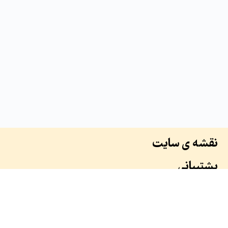
نقشه ی سایت
پشتیبانی
درباره ما
سوابق ما
همکاران ما
طرح ها