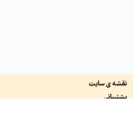
نقشه ی سایت
پشتیبانی
درباره ما
سوابق ما
همکاران ما
طرح ها