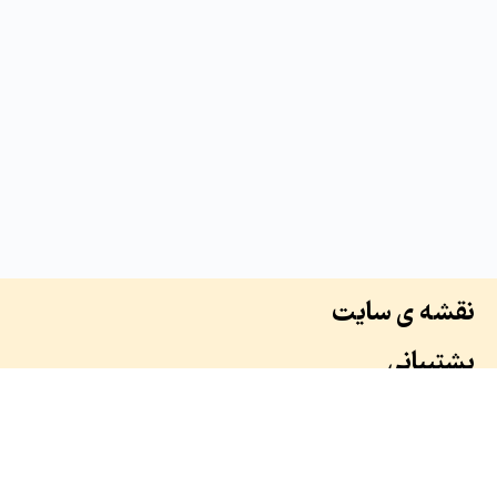
نقشه ی سایت
پشتیبانی
درباره ما
سوابق ما
همکاران ما
طرح ها