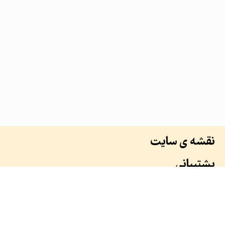
نقشه ی سایت
پشتیبانی
درباره ما
سوابق ما
همکاران ما
طرح ها