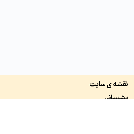
نقشه ی سایت
پشتیبانی
درباره ما
سوابق ما
همکاران ما
طرح ها