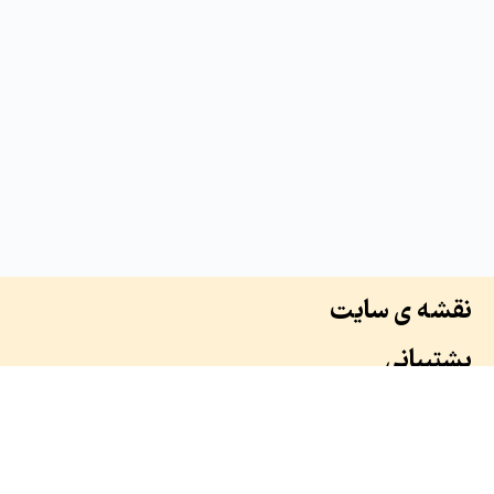
نقشه ی سایت
پشتیبانی
درباره ما
سوابق ما
همکاران ما
طرح ها