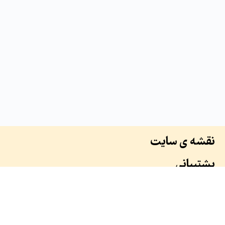
نقشه ی سایت
پشتیبانی
درباره ما
سوابق ما
همکاران ما
طرح ها