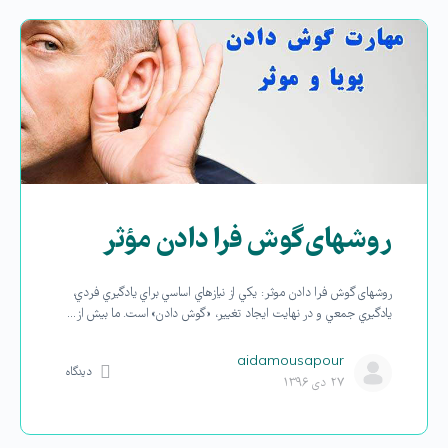
روشهای گوش فرا دادن مؤثر
روشهای گوش فرا دادن موثر: يكي از نيازهاي اساسي براي يادگيري فردي،
يادگيري جمعي و در نهايت ايجاد تغيير، «گوش دادن» است. ما بيش از…
aidamousapour
دیدگاه
۲۷ دی ۱۳۹۶