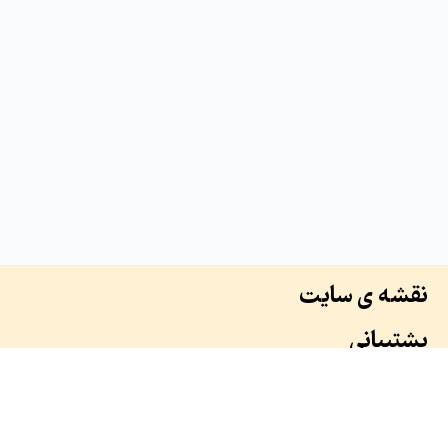
نقشه ی سایت
پشتیبانی
درباره ما
سوابق ما
همکاران ما
طرح ها