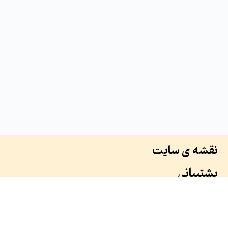
نقشه ی سایت
پشتیبانی
درباره ما
سوابق ما
همکاران ما
طرح ها