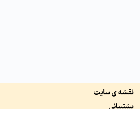
نقشه ی سایت
پشتیبانی
درباره ما
سوابق ما
همکاران ما
طرح ها