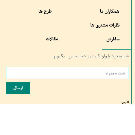
همکاران ما
طرح ها
نظرات مشتری ها
سفارش
مقالات
شماره خود را وارد کنید , با شما تماس میگیریم.
ارسال
آدرس:
شعبه ۱ : مشهد،چهار راه خیام, مجموعه تربیت بدنی آستان قدس
شعبه ۲: قم، خیابان کلهری، کلهری۲۳ مجتمع شهید کلهری، شتاب دهنده صدران