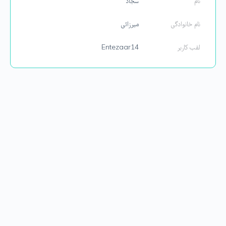
نام
سجاد
نام خانوادگی
میرزائی
لقب کاربر
Entezaar14