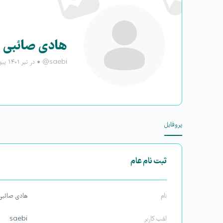
هادی صائبی
@saebi
•
در تیر ۱۴۰۱ پیوست
پروفایل
ثبت نام عام
نام
هادی صائبی
لقب کاربر
saebi