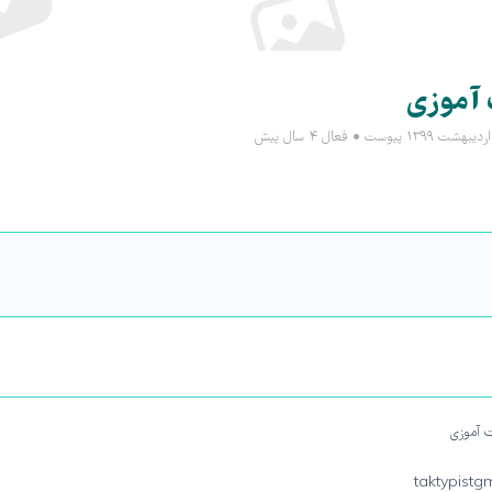
 آموزی
یبهشت ۱۳۹۹ پیوست
•
فعال ۴ سال پیش
ت آموزی
taktypistg