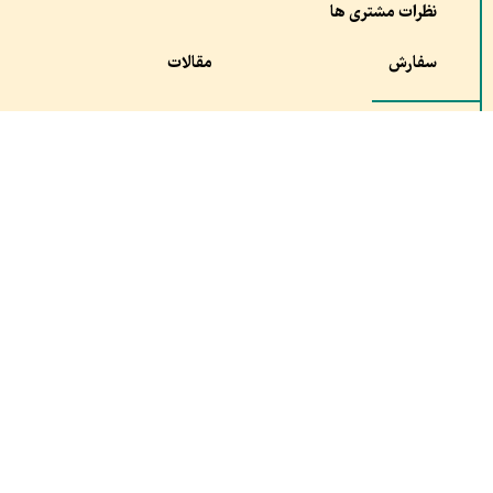
نظرات مشتری ها
سفارش
مقالات
شماره خود را وارد کنید , با شما تماس میگیریم.
ارسال
آدرس:
شعبه ۱ : مشهد،چهار راه خیام, مجموعه تربیت بدنی آستان قدس
شعبه ۲: قم، خیابان کلهری، کلهری۲۳ مجتمع شهید کلهری، شتاب دهنده صدران
تلفن تماس: ۰۵۱۳۷۶۱۰۶۸۹