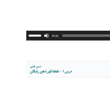
برای
00:00
افزایش
یا
کاهش
صدا
درس قبلی
از
درس ۱ – نقطه کور ذهن
رایگان
کلیدهای
بالا
و
پایین
استفاده
کنید.