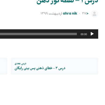
درس ۱ – نقطه کور ذهن
<ahra nik
۲۷ اردیبهشت ۱۳۹۹
·
پخش‌کننده
00:00
صوت
درس بعدی
درس ۲ – خطای ذهنی پس بینی
رایگان