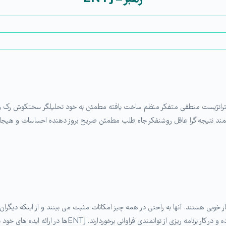
ستراتژیست منطقی متفكر منظم ساخت یافته مطمئن به خود تحلیلگر سختکوش رک و صری
د نتیجه گرا عاقل روشنفکر جاه طلب مطمئن صریح بروز دهنده احساسات و هیجان
بسیار خوبی هستند. آنها به راحتی در همه چیز امکانات مثبت می بینند و از اینکه دیگرا
خوشحال می شوند. این اشخاص متفکرانی بسیار قدرتمند بوده و د