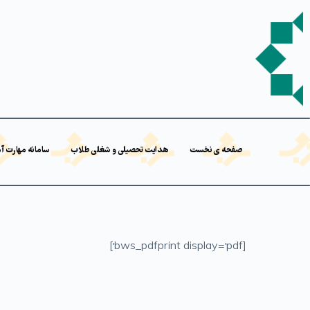
صفحه ی نخست
هدایت تحصیلی و شغلی طلاب
سامانه مهارت آ
[bws_pdfprint display='pdf']