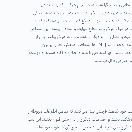
ت سازمانی دارند. آنها از برنامه ریزی بلند مدت و هدف گذاری لذت می برند. از آنجا که ENTJها به شدت منطقی و تحلیلگرا هستند، در انجام هر کاری که به استدلال و
 سیاستهای غیرمنطقی و ناکارآمد را تشخیص می دهند، به سادگی
لی که هستند، آنها را اصلاح کنند. افرادی آینده نگرند که به
Eها از حل مسائل پیچیده لذت می برند و می خواهند در انجام هر کاری به سطح مهارت و استادی برسند. این اشخاص
د و انتقال آن به دیگران لذت می برند. در کار برنامه ریزی از
سیاستی منظم استفاده می کنند و می خواهند درباره موضوعات جدید بررسی و تحقیق نمایند. آنها به نتایج آتی اعمالشان بیش از شرایط موجود امور توجه دارند. ENTJها اشخاصی متفكر، فعال، پر انرژی،
 خود برسند. آنها اشخاصی با علم و اطلاع و آگاه هستند و دوست
ت خود بکاهند فرصتی پیدا می کنند که تمامی اطلاعات مربوطه را
د منطقی دارند، می توانند سخت گیر، رک و ناشکیبا باشند و احساسات دیگران را به راحتی قبول نکنند. این تیپ
 دیگران نمی شوند. این اشخاص به جای آن که خود بخود حالت