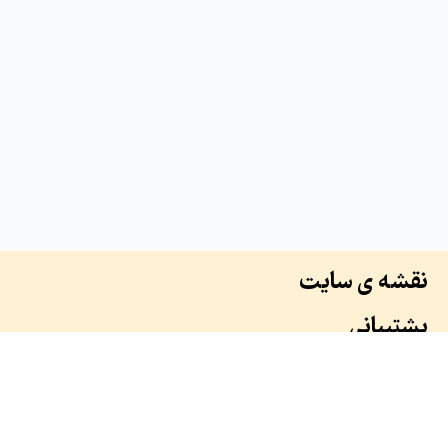
نقشه ی سایت
پشتیبانی
درباره ما
سوابق ما
همکاران ما
طرح ها