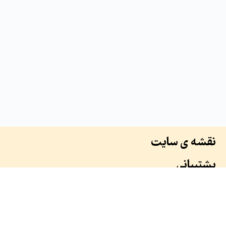
نقشه ی سایت
پشتیبانی
درباره ما
سوابق ما
همکاران ما
طرح ها