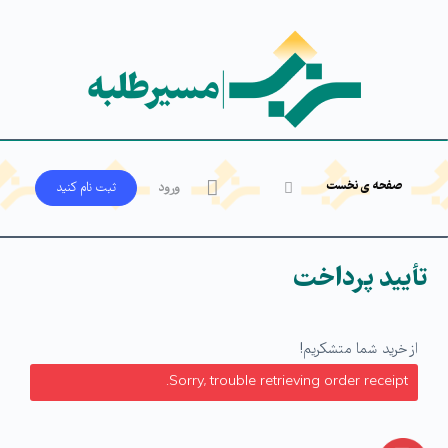
صفحه ی نخست
ورود
ثبت‌ نام کنید
تأیید پرداخت
از خرید شما متشکریم!
Sorry, trouble retrieving order receipt.