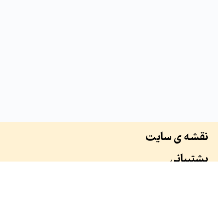
نقشه ی سایت
پشتیبانی
درباره ما
سوابق ما
همکاران ما
طرح ها