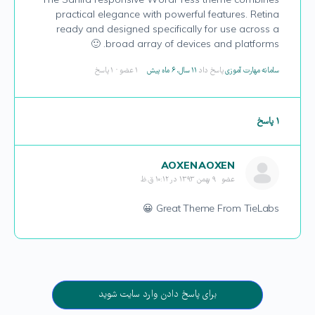
The Sahifa responsive WordPress theme combines
practical elegance with powerful features. Retina
ready and designed specifically for use across a
broad array of devices and platforms. 🙂
سامانه مهارت آموزی
پاسخ داد
۱۱ سال، ۶ ماه پیش
۱ عضو
·
۱ پاسخ
۱ پاسخ
AOXEN AOXEN
عضو
۹ بهمن ۱۳۹۳ در ۱۰:۱۲ ق.ظ
Great Theme From TieLabs 😀
برای پاسخ دادن وارد سایت شوید