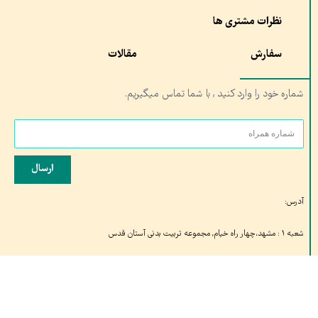
نظرات مشتری ها
سفارش
مقالات
شماره خود را وارد کنید , با شما تماس میگیریم.
ارسال
آدرس:
شعبه ۱ : مشهد،چهار راه خیام, مجموعه تربیت بدنی آستان قدس
شعبه ۲: قم، خیابان کلهری، کلهری۲۳ مجتمع شهید کلهری، شتاب دهنده صدران
تلفن تماس: ۰۵۱۳۷۶۱۰۶۸۹