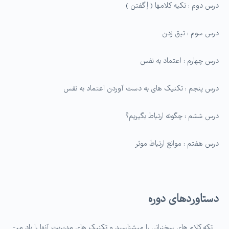
درس دوم : تکیه کلام­ها ( إ گفتن )
درس سوم : تپق زدن
درس چهارم : اعتماد به نفس
درس پنجم : تکنیک های به دست آوردن اعتماد به نفس
درس ششم : چگونه ارتباط بگیریم؟
درس هفتم : موانع ارتباط موثر
دستاوردهای دوره
_ تکه کلام های سخنرانی را می­شناسید و تکنیک های مدیریت آنها را یاد می­