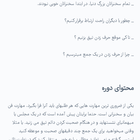
_ تمام سخنرانان بزرگ دنیا، در ابتدا سخنرانان خوبی نبودند.
_ چطور با دیگران راحت ارتباط برقرار کنیم؟
_ تا کی موقع حرف زدن تپق بزنیم ؟
_ چرا از حرف زدن در یک جمع میترسیم ؟
محتوای دوره
یکی از ضروری ترین مهارت هایی که هر طلبه­ای باید آنرا فرا بگیرد، مهارت فن
بیان و سخنرانی است. حتما برایتان پیش آمده است که در یک مجلس یا
میهمانی­ای نشسته­اید و در هنگام صحبت کردن دائم تپق می زنید. یا مثلا
وقتی میخواهید برای یک جمع چند دقیقه­ای صحبت و موعظه کنید
استرس گرفته و نمی توانید مطالب را به خوبی منتقل کنید که در نهایت تاثیر