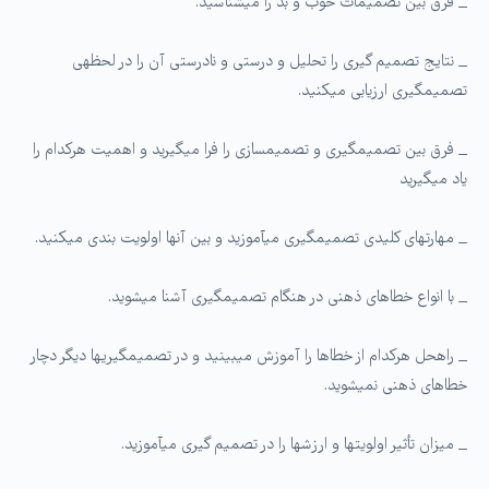
_ فرق بین تصمیمات خوب و بد را می­شناسید.
_ نتایج تصمیم گیری را تحلیل و درستی و نادرستی آن را در لحظه­ی
تصمیم­گیری ارزیابی ­می­کنید.
_ فرق بین تصمیم­گیری و تصمیم­سازی را فرا میگیرید و اهمیت هرکدام را
یاد می­گیرید
_ مهارت­های کلیدی تصمیم­گیری می­آموزید و بین آنها اولویت بندی می­کنید.
_ با انواع خطاهای ذهنی در هنگام تصمیم­گیری آشنا می­شوید.
_ راه­حل هرکدام از خطاها را آموزش می­بینید و در تصمیم­گیری­ها دیگر دچار
خطاهای ذهنی نمی­شوید.
_ میزان تأثیر اولویت­ها و ارزش­ها را در تصمیم گیری می­آموزید.