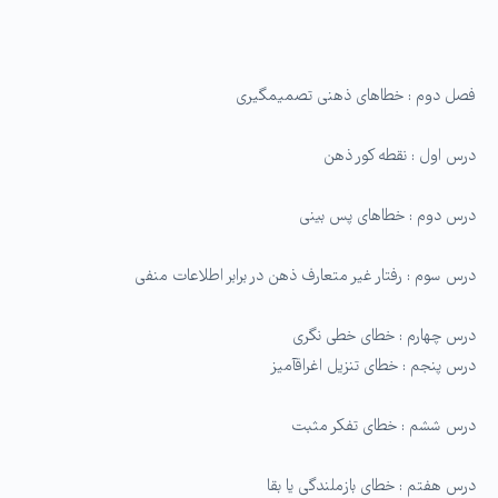
فصل دوم : خطاهای ذهنی تصمیم­گیری
درس اول : نقطه کور ذهن
درس دوم : خطاهای پس بینی
درس سوم : رفتار غیر متعارف ذهن در برابر اطلاعات منفی
درس چهارم : خطای خطی­ نگری
درس پنجم : خطای تنزیل اغراق­آمیز
درس ششم : خطای تفکر مثبت
درس هفتم : خطای بازملندگی یا بقا