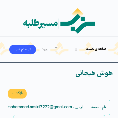
صفحه ی نخست
ورود
ثبت‌ نام کنید
هوش هیجانی
بازگشت
نام : محمد
ایمیل : mohammad.nasirii7272@gmail.com