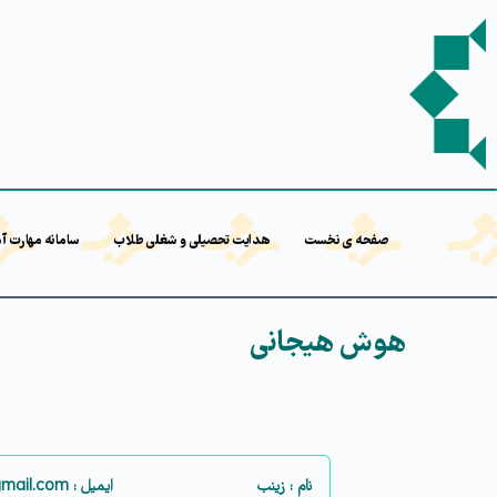
صفحه ی نخست
هدایت تحصیلی و شغلی طلاب
سامانه مهارت آ
هوش هیجانی
نام : زینب
ایمیل : zttm41@gmail.com