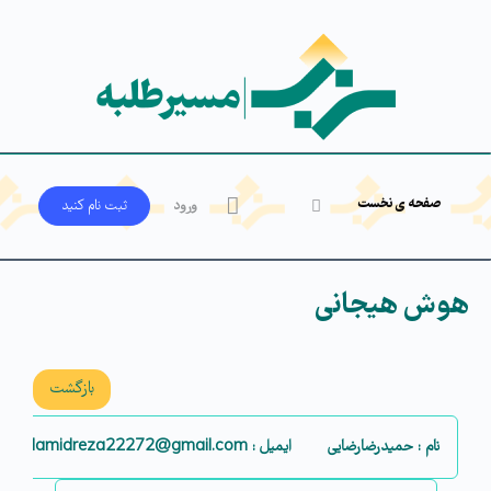
صفحه ی نخست
ورود
ثبت‌ نام کنید
هوش هیجانی
بازگشت
نام : حمیدرضارضایی
ایمیل : Hamidreza22272@gmail.com