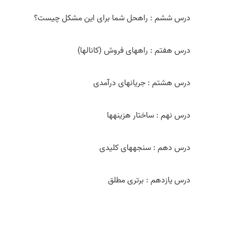
درس ششم : راه­حل شما برای این مشکل چیست؟
درس هفتم : راه­های فروش (کانال­ها)
درس هشتم : جریان­های درآمدی
درس نهم : ساختار هزینه­ها
درس دهم : سنجه­های کلیدی
درس یازدهم : برتری مطلق