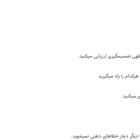
­ی تصمیم­گیری ارزیابی ­می­کنید.
کدام را یاد می­گیرید
 می­کنید.
ها دیگر دچار خطاهای ذهنی نمی­شوید.