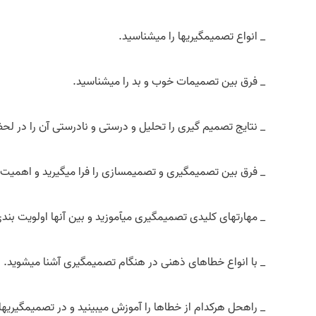
_ انواع تصمیم­گیری­ها را می­شناسید.
_ فرق بین تصمیمات خوب و بد را می­شناسید.
_ نتایج تصمیم گیری را تحلیل و درستی و نادرستی آن را در لحظه
_ فرق بین تصمیم­گیری و تصمیم­سازی را فرا میگیرید و اهمیت هر
_ مهارت­های کلیدی تصمیم­گیری می­آموزید و بین آنها اولویت بندی
_ با انواع خطاهای ذهنی در هنگام تصمیم­گیری آشنا می­شوید.
_ راه­حل هرکدام از خطاها را آموزش می­بینید و در تصمیم­گیری­