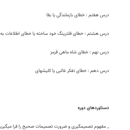
درس هفتم : خطای بازملندگی یا بقا
درس هشتم : خطای فلترینگ خود ساخته یا خطای اطلاعات به 
درس نهم : خطای شاه ماهی قرمز
درس دهم : خطای تفکر غالبی یا کلیشه­ای
دستاوردهای دوره
_ مفهوم تصمیم­گیری و ضرورت تصمیمات صحیح را فرا می­گیرید