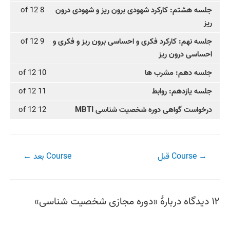
جلسه هشتم: کارکرد شهودی برون ریز و شهودی درون
8 of 12
ریز
جلسه نهم: کارکرد فکری و احساسی برون ریز و فکری و
9 of 12
احساسی درون ریز
جلسه دهم: مشرب ها
10 of 12
جلسه یازدهم: روابط
11 of 12
درخواست گواهی دوره شخصیت شناسی MBTI
12 of 12
راهبری
→
Course قبل
Course بعد
←
نوشته
۱۲ دیدگاه دربارهٔ «دوره مجازی شخصیت شناسی»