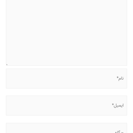
نام*
ایمیل*
وبگاه