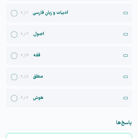
ادبیات و زبان فارسی
۲ از ۶
اصول
۳ از ۶
فقه
۴ از ۶
منطق
۵ از ۶
هوش
۶ از ۶
پاسخ‌ها