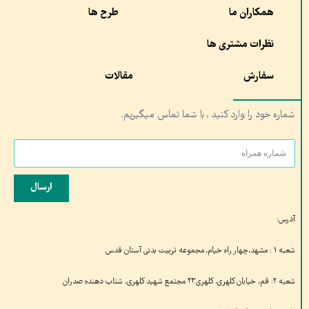
همکاران ما
طرح ها
نظرات مشتری ها
سفارش
مقالات
شماره خود را وارد کنید , با شما تماس میگیریم.
ارسال
آدرس:
شعبه ۱ : مشهد،چهار راه خیام, مجموعه تربیت بدنی آستان قدس
شعبه ۲: قم، خیابان کلهری، کلهری۲۳ مجتمع شهید کلهری، شتاب دهنده صدران