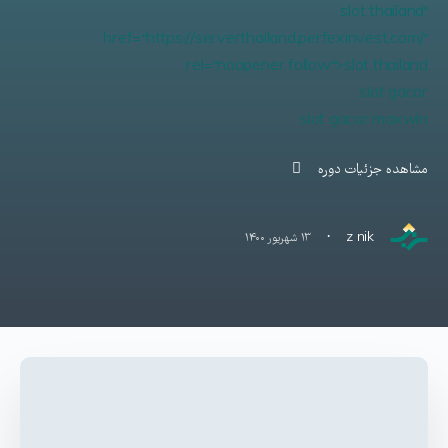
slot thailand"
href="https://serverthailand.perfexinvest.com/"
rel="noopener follow">slot thailand
slot gacor
slot gacor maxwin
مشاهده جزئیات دوره
·
z nik
۱۳ شهریور ۱۴۰۰