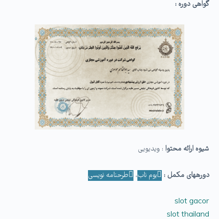
گواهی دوره :
شیوه ارائه محتوا
: ویدیویی
دوره­های مکمل :
بوم ناب
،
طرحنامه نویسی
slot gacor
slot thailand