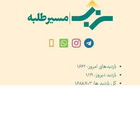
بازدیدهای امروز:
۱,۶۶۲
بازدید دیروز:
۱,۱۱۹
کل بازدید ها:
۱,۶۸۸,۷۰۳
کل بازدیدکنند‌گان:
۶۶۱,۲۹۲
کل کاربرها:
۳۰,۴۷۷
تمام حقوق مادی و معنوی محفوظ است © ۲۰۲۱
PHP Code Snippets
Powered By :
XYZScripts.com