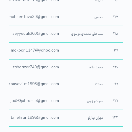
۲۲۶
علیرضا
alirezasarbaz113@gmail.com
۲۲۷
محسن
mohsen.tavo30@gmail.com
۲۲۸
سید علی محمدی موسوی
seyyedali360@gmail.com
makbari1147@yahoo.com
۲۲۹
۲۳۰
محمد طاها
tahaazar740@gmail.com
۲۳۱
محدثه
Mousavii.m1993@gmail.com
۲۳۲
سجادجهرمی
sajad90jahromie@gmail.com
۲۳۳
مهران بهارلو
bmehran1996@gmail.com