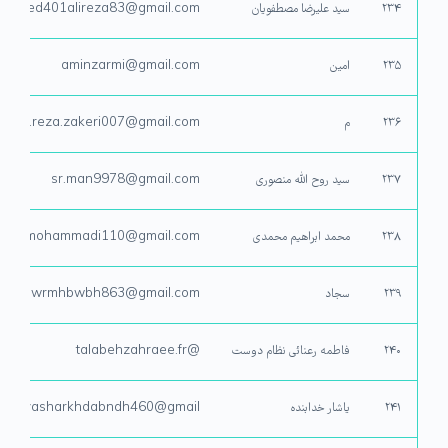
۲۳۴
سید علیرضا مصطفویان
seyed401alireza83@gmail.com
۲۳۵
امین
aminzarmi@gmail.com
۲۳۶
م
mad.reza.zakeri007@gmail.com
۲۳۷
سید روح الله منصوری
sr.man9978@gmail.com
۲۳۸
محمد ابراهیم محمدی
himmohammadi110@gmail.com
۲۳۹
سجاد
lypwrmhbwbh863@gmail.com
۲۴۰
فاطمه رعنائی نظام دوست
@talabehzahraee.fr
۲۴۱
یاشار خدابنده
yasharkhdabndh460@gmail