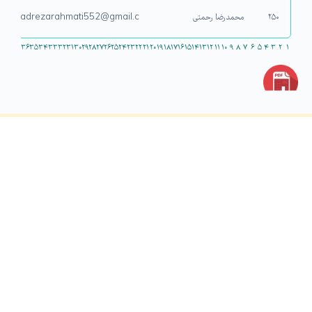
۲۵۰
محمدرضا رحمتی
mmadrezarahmati552@gmail.c
۳۶
۳۵
۳۴
۳۳
۳۲
۳۱
۳۰
۲۹
۲۸
۲۷
۲۶
۲۵
۲۴
۲۳
۲۲
۲۱
۲۰
۱۹
۱۸
۱۷
۱۶
۱۵
۱۴
۱۳
۱۲
۱۱
۱۰
۹
۸
۷
۶
۵
۴
۳
۲
۱
نقشه ی سایت
پشتیبانی
درباره ما
سوابق ما
همکاران ما
طرح ها
نظرات مشتری ها
سفارش
مقالات