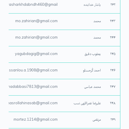
۲۴۲
یاشار خدابنده
yasharkhdabndh460@gmail
۲۴۳
محمد
mo.zahirian@gmail.com
۲۴۴
محمد
mo.zahirian@gmail.com
۲۴۵
یعقوب دقیق
yagubdagig@gmail.com
۲۴۶
احمد کُرحسنلو
hassanlou.a.1908@gmail.com
۲۴۷
محمد عباسی
ohamadabbasi7813@gmail.com
۲۴۸
علیرضا نصراللهی نسب
anasrollahinasab@gmail.com
۲۴۹
مرتضی
mortez.1214@gmail.com