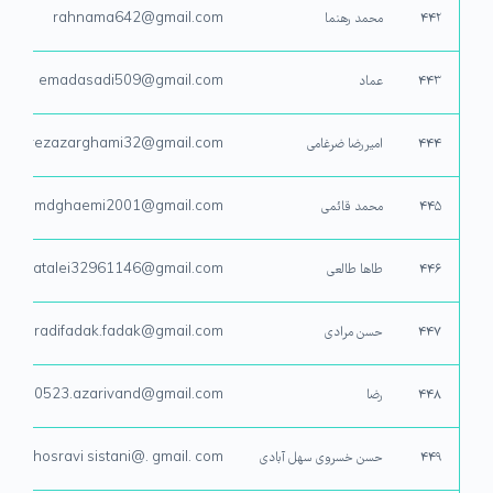
۴۴۲
محمد رهنما
rahnama642@gmail.com
۴۴۳
عماد
emadasadi509@gmail.com
۴۴۴
امیررضا ضرغامی
amirrezazarghami32@gmail.com
۴۴۵
محمد قائمی
ohammdghaemi2001@gmail.com
۴۴۶
طاها طالعی
tahatalei32961146@gmail.com
۴۴۷
حسن مرادی
moradifadak.fadak@gmail.com
۴۴۸
رضا
.13830523.azarivand@gmail.com
۴۴۹
حسن خسروی سهل آبادی
sankhosravi sistani@. gmail. com