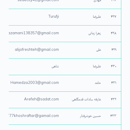
۴۲۶
مهدی
sedecity42@gmail.com
۴۲۷
علیرضا
Turufji
۴۲۸
زهرا زمانی
zahrazamani138357@gmail.com
۴۲۹
علی
alijofreshteh@gmail.com
۴۳۰
علیرضا
شاهی
۴۳۱
حامد
Hamedza2003@gmail.com
۴۳۲
عارفه سادات قدمگاهی
Arefeh@sadat.com
۴۳۳
حسین خوشرفتار
in 9777khoshraftar@gamail.com