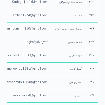
۴۳۴
محمد صادقی جیرفتی
Sadeghijirofti@imail.com
۴۳۵
محسن
zmhsn1274@gmail.com‬‏
۴۳۶
محمد حسین حاجیان نژاد
mohammadmhhn110@gmail.com
۴۳۷
محمد حسین
fghsfiy@-tjvnf
۴۳۸
مهدی حیدری
mahdi.heydari0936@gmail.com
۴۳۹
کمیل گل رو
komeilgolroo1381@gmail.com
۴۴۰
اصغر بهمنی
asgharbahmani1984@gmail.com
۴۴۱
سهیل
sohiliiisohil4@gmail.com