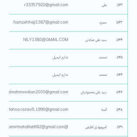
۵۴۲
علی
r33357920@gmail.com
۵۴۳
حمزه
hamzehhaji1387@gmail.com
۵۴۴
سید علی عبادتی
NILY1380@GMAIL.COM
۵۴۵
محمد
ندارم ایمیل
۵۴۶
محمد
ندارم ایمیل
۵۴۷
سید علی محمودیان
almahmoodian2000@gmail.com
۵۴۸
آمنه
Mahsa.razavi5.1990@gmail.com
۵۴۹
امیرمهدی لطیفی
@amirmahdilatifi82@gmail.com