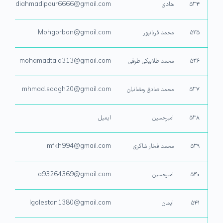
۵۳۴
هادی
hadiahmadipour6666@gmail.com
۵۳۵
محمد قربانپور
Mohgorban@gmail.com
۵۳۶
محمد طلابیکی طرقی
mohamadtala313@gmail.com
۵۳۷
محمد صادق رمضانیان
mhmad.sadgh20@gmail.com
۵۳۸
امیرحسین
ایمیل
۵۳۹
محمد فخار شاکری
mfkh994@gmail.com
۵۴۰
امیرحسین
a93264369@gmail.com
۵۴۱
ایمان
Igolestan1380@gmail.com