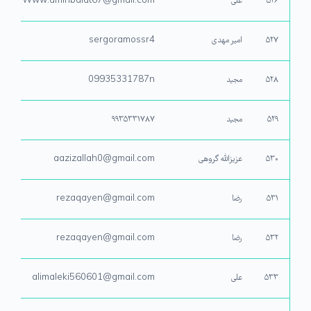
۵۲۶
علی
Www.aminbaiat67@gmail.com
۵۲۷
امیر مهدی
sergoramossr4
۵۲۸
مجید
09935331787n
۵۲۹
مجید
۹۹۳۵۳۳۱۷۸۷
۵۳۰
عزیزالله گروهی
aazizallah0@gmail.com
۵۳۱
رضا
rezaqayen@gmail.com
۵۳۲
رضا
rezaqayen@gmail.com
۵۳۳
علی
alimaleki560601@gmail.com