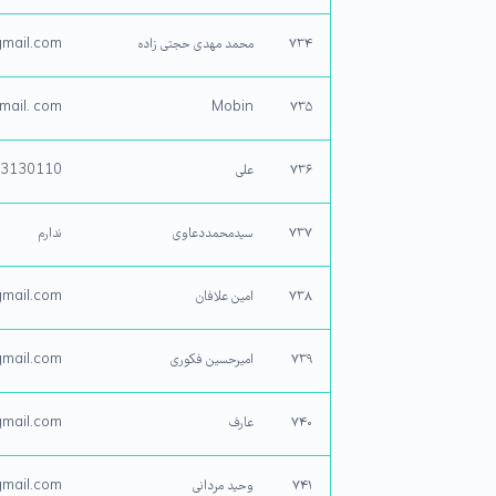
۷۳۴
محمد مهدی حجتی زاده
mail.com
ail. com
Mobin
۷۳۵
۷۳۶
علی
M3130110
۷۳۷
سیدمحمددعاوی
ندارم
۷۳۸
امین علافان
mail.com
۷۳۹
امیرحسین فکوری
mail.com
۷۴۰
عارف
mail.com
۷۴۱
وحید مردانی
mail.com