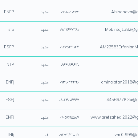
Ahinanava@g
۰۹۹۲۰۰۱۰۴۵۴
مشهد
ENFP
Mobintaj1382@gm
۰۹۰۱۲۶۷۷۳۸۰
مشهد
Isfp
AM22583Erfanian
۰۹۳۷۵۲۳۱۱۴۳
مشهد
ESFP
۰۹۹۴۰۱۶۹۶۳۰
مشهد
INTP
aminalafan2018@g
۰۹۳۹۶۳۳۲۲۲۶
مشهد
ENFj
44566778.3a@g
۰۹۰۳۴۰۰۶۴۶۷
مشهد
ESFJ
www.arefzahedi2022@g
۰۹۰۵۹۶۱۵۵۸۷
مشهد
ENFJ
vm.0t999@g
۰۹۳۷۳۶۳۰۰۳۹
قم
INtj