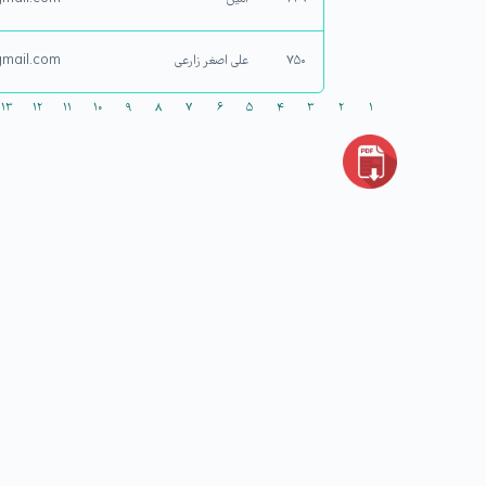
۷۵۰
علی اصغر زارعی
mail.com
۱۳
۱۲
۱۱
۱۰
۹
۸
۷
۶
۵
۴
۳
۲
۱