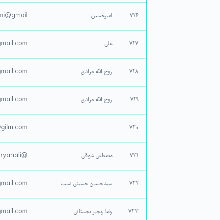
۷۲۶
امیرحسین
mi@gmail
۷۲۷
علی
mail.com
۷۲۸
روح الله مرادی
mail.com
۷۲۹
روح الله مرادی
mail.com
gilm.com
۷۳۰
۷۳۱
مصطفی شوقی
@Sadegh.zryanali
۷۳۲
سیدحسین حسینی نسب
mail.com
۷۳۳
رضا رنجبر بجستانی
mail.com