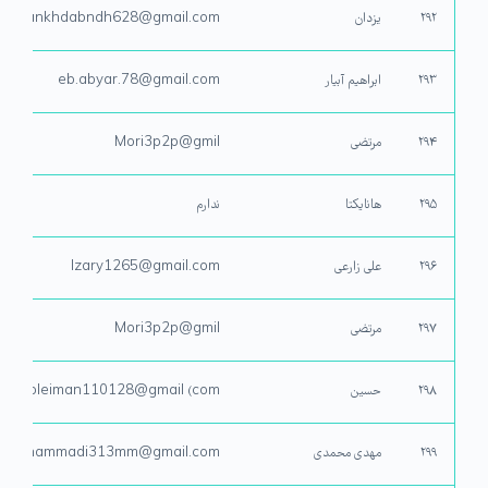
۲۹۲
یزدان
yzdankhdabndh628@gmail.com
۲۹۳
ابراهیم آبیار
eb.abyar.78@gmail.com
۲۹۴
مرتضی
Mori3p2p@gmil
۲۹۵
هانایکتا
ندارم
۲۹۶
علی زارعی
lzary1265@gmail.com
۲۹۷
مرتضی
Mori3p2p@gmil
۲۹۸
حسین
einsoleiman110128@gmail (com
۲۹۹
مهدی محمدی
imohammadi313mm@gmail.com