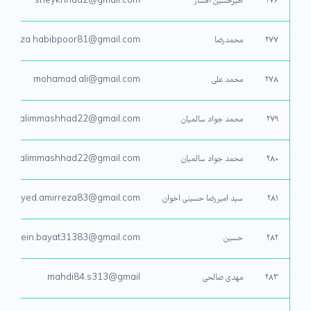
۲۷۶
امیرحسین افشار
sheykhnaa2@gmail.com
۲۷۷
محمدرضا
dreza habibpoor81@gmail.com
۲۷۸
محمد علی
mohamad.ali@gmail.com
۲۷۹
محمد جواد سالمیان
salimmashhad22@gmail.com
۲۸۰
محمد جواد سالمیان
salimmashhad22@gmail.com
۲۸۱
سید امیررضا حسینی اخوان
seyyed.amirreza83@gmail.com
۲۸۲
حسین
hosein.bayat31383@gmail.com
۲۸۳
مهدی صالحی
mahdi84.s313@gmail