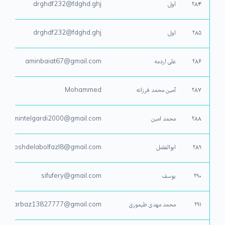
۲۸۴
اول
drghdf232@fdghd.ghj
۲۸۵
اول
drghdf232@fdghd.ghj
۲۸۶
علی اردمه
aminbaiat67@gmail.com
۲۸۷
آمین محمد فرزانه
Mohammed
۲۸۸
محمد امین
damintelgardi2000@gmail.com
۲۸۹
ابوالفضل
khoshdelabolfazl8@gmail.com
۲۹۰
یوسف
sifufery@gmail.com
۲۹۱
محمد مهدی طیموری
hdisarbaz13827777@gmail.com