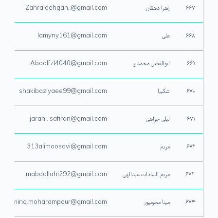
۶۶۷
زهرا دهقان
Zahra dehgan.,@gmail.com
۶۶۸
علی
lamyny161@gmail.com
۶۶۹
ابوالفضل محمدی
Aboolfzl4040@gmail.com
۶۷۰
شکیبا
shakibaziyaee99@gmail.com
۶۷۱
لیلی جراهی
jarahi. safiran@gmail.com
۶۷۲
مریم
313alimoosavi@gmail.com
۶۷۳
مریم السادات عبدالهی
mabdollahi292@gmail.com
۶۷۴
مینا محرمپور
mina.moharampour@gmail.com