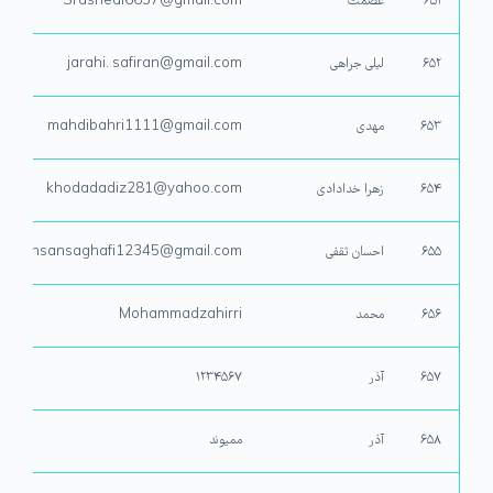
۶۵۱
عصمت
Srashedi6657@gmail.com
۶۵۲
لیلی جراهی
jarahi. safiran@gmail.com
۶۵۳
مهدی
mahdibahri1111@gmail.com
۶۵۴
زهرا خدادادی
khodadadiz281@yahoo.com
۶۵۵
احسان ثقفی
ehsansaghafi12345@gmail.com
۶۵۶
محمد
Mohammadzahirri
۶۵۷
آذر
۱۲۳۴۵۶۷
۶۵۸
آذر
ممیوند