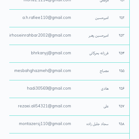
۲۵۱
مرتضی
mortez.1214@gmail.com
۲۵۲
امیرحسین
a.h.rafiee110@gmail.com
۲۵۳
امیرحسین رهبر
amirhoseinrahbar2002@gmail.com‬‏
۲۵۴
فرزانه بحرکانی
bhrkanyj@gmail.com
۲۵۵
مصباح
mesbahghazmeh@gmail.com
۲۵۶
هادی
hadi30569@gmail.com
۲۵۷
علی
rezaei.ali54321@gmail.com
۲۵۸
سجاد جلیل زاده
montazersj110@gmail.com