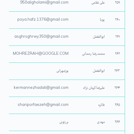
۲۵۹
علی غلامی
950aligholami@gmail.com
۲۶۰
پویا
poya.hafz.1376@gmail.com
۲۶۱
ابوالفضل
asghrsghrwy350@gmail.com
۲۶۲
محمدرضا رحمانی
MOHREZRAH@GOOGLE.COM
۲۶۳
ابوالفضل
بوژمهرانی
۲۶۴
علیرضا کرمان نژاد
kermannezhadali@gmail.com
۲۶۵
فائزه
shariporfaezeh@gmail.com
۲۶۶
مهدی
برزنونی