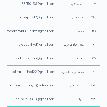
۲۶۷
امید دادفرد
a75050156@gmail.com
۲۶۸
عارف نوغانی
kdwqlqly32@gmail.com
۲۶۹
محمد
mohammad313sabz@gmail.com
۲۷۰
مهدی صادقی فرید
mhdysadqyfryd@gmail.com
۲۷۱
احسان
yarkhahehsan@gmail.com
۲۷۲
محمد جواد سالمیان
salimmashhad22@gmail.com
۲۷۳
مسعود عطائی نیا
masoudataeiniya@yahoo.com
۲۷۴
سجاد
sajad.80.s313@gmail.com