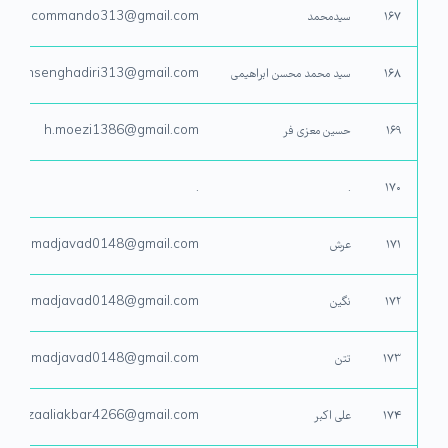
۱۶۷
سیدمحمد
313commando313@gmail.com
۱۶۸
سید محمد محسن ابراهیمی
Mohsenghadiri313@gmail.com
۱۶۹
حسین معزی فر
h.moezi1386@gmail.com
.
.
۱۷۰
۱۷۱
عرش
ohammadjavad0148@gmail.com
۱۷۲
نگین
ohammadjavad0148@gmail.com
۱۷۳
تتن
ohammadjavad0148@gmail.com
۱۷۴
علی اکبر
mirzaaliakbar4266@gmail.com