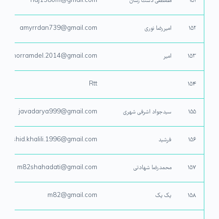
۱۵۱
مصطفی دست رسان
haj1380m@gmail.com
۱۵۲
امیررضا نوری
amyrrdan739@gmail.com
۱۵۳
امیر
mir.khorramdel.2014@gmail.com
Rtt
۱۵۴
۱۵۵
سیدجواد اشرفی شهری
javadarya999@gmail.com
۱۵۶
فرشید
farshid.khalili.1996@gmail.com
۱۵۷
محمدرضا شهادتی
m82shahadati@gmail.com
۱۵۸
یک یک
m82@gmail.com